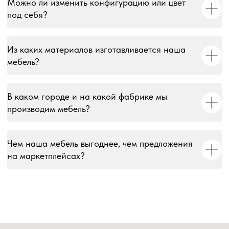
Можно ли изменить конфигурацию или цвет
© 2018–2026 Мебельная фабрика «Tulsy». Все права
под себя?
защищены. Тексты, изображения, макеты и иные
материалы на сайте являются объектами авторского
права и охраняются в соответствии со ст. 1259 и 1301 ГК
РФ. Использование без письменного согласия запрещено
Из каких материалов изготавливается наша
и влечёт юридическую ответственность.
мебель?
Информация на сайте носит информационный характер и
не является публичной офертой, за исключением случаев,
В каком городе и на какой фабрике мы
прямо указанных в условиях публичной оферты.
производим мебель?
Чем наша мебель выгоднее, чем предложения
на маркетплейсах?