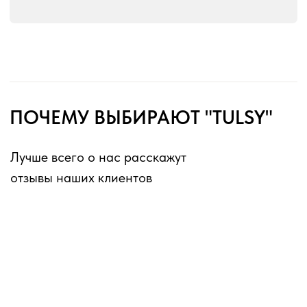
без перерывов и выходных
Оферта для юридических лиц
Оферта для физических лиц
Политика конфиденциальности
Информация о файлах cookies
Декларации о соответствии ГОСТ 16371-2014
Перечень партнеров, которым могут быть
переданы ПД
ИП Матвеев Виталий Юрьевич
ИНН 110804770591, ОГРНИП 324774600194385