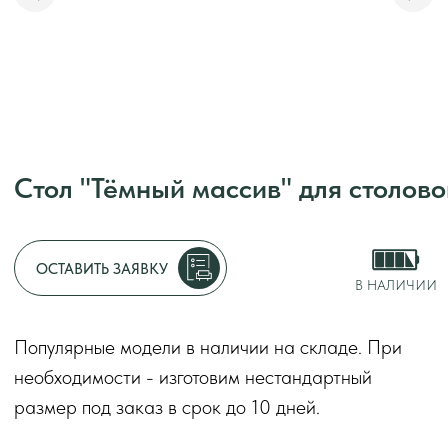
Стол "Тёмный массив" для столовой
Адрес:
г. Москва, у
Режим работы:
с 1
ОСТАВИТЬ ЗАЯВКУ
без перерывов и вы
В НАЛИЧИИ
Декларации о соот
Популярные модели в наличии на складе. При
2014
необходимости - изготовим нестандартный
Оставить заяв
размер под заказ в срок до 10 дней.
Стол "Тёмный массив" изготовленный из
металлического подстолья и столешницы из
массива. Натуральная фактура дерева хорошо
считывается в коммерческом пространстве.
Решение подходит для кафе, баров и ресторанов.
Предназначен для коммерческого использования.
Срок
до 10 дней
изготовления
*
Форма стола
прямоугольный
Материал столешницы
массив