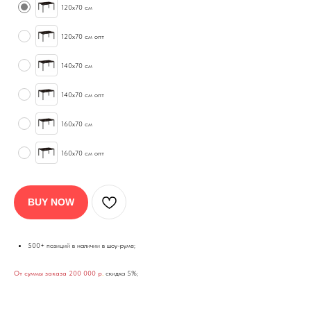
120х70 см
120х70 см опт
140х70 см
140х70 см опт
160х70 см
160х70 см опт
BUY NOW
500+ позиций в наличии в шоу-руме;
От суммы заказа 200 000 р
.
скидка 5%;