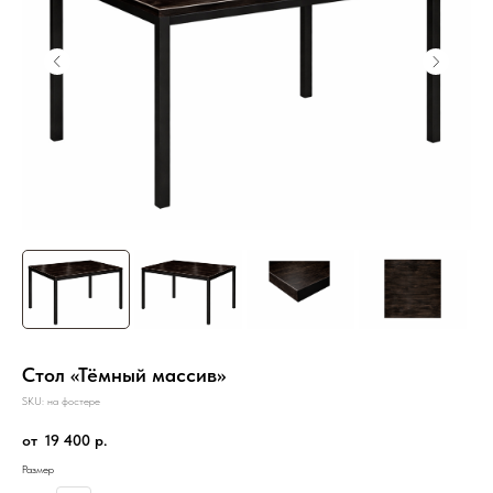
Стол «Тёмный массив»
SKU:
на фостере
19 400
р.
Размер