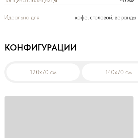
Цена розничная:
Цена оптовая:
цена
цена
Габариты:
120х70х75 см
Вес:
19,3 кг
Материал столешницы:
массив
!
При заказе на сумму от 200 000 р. действует
оптовая цена на все товары -5%.
Дополнительная скидка на диваны:
-10% от общей суммы заказа 500 000 р.
-15% от общей суммы заказа 1 000 000 р.
В корзину