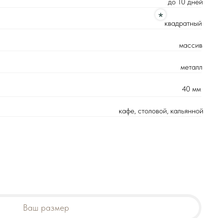
массив
металл
40 мм
кафе, столовой, кальянной
д.16к2
ез перерывов и выходных
16371-2014
6) 989 08 52
змер
Цена оптовая: