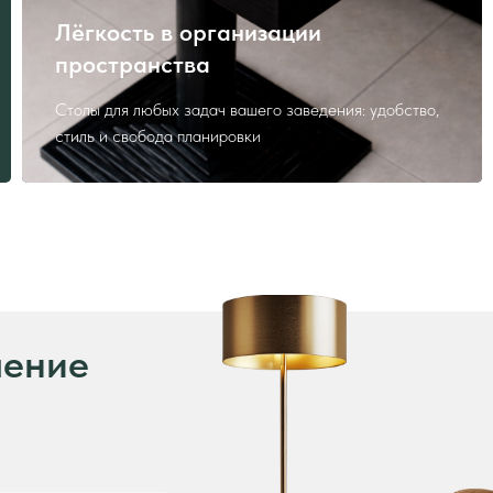
Лёгкость в организации
ие
пространства
Столы для любых задач вашего заведения: удобство,
стиль и свобода планировки
нных