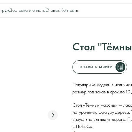
тавка и оплата
тавка и оплата
Отзывы
Отзывы
Контакты
Контакты
0
0
Оборудование для ресторана
Каталог
Акции
Шоу-рум
Стол "Тёмный масс
Доставка и оплата
Интерьеры клиентов
Отзывы
Контакты
ОСТАВИТЬ ЗАЯВКУ
Популярные модели в наличии на складе. При 
размер под заказ в срок до 10 дней. Предназн
Стол «Тёмный массив» — лаконичное решение 
натуральную фактуру дерева. Тёмная столешн
визуально выглядит дорого. Прочная констру
в HoReCa.
Срок изготовления
Форма стола