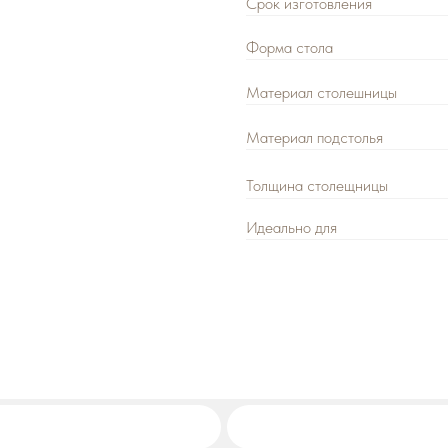
Материал столешницы
Материал подстолья
Толщина столещницы
Идеально для
Адрес:
г. Москва, ул. Выборгская, 
Режим работы:
с 10:00 до 18:00 б
Декларации о соответствии ГОСТ 
Оставить заявку
+7 (92
Ваш ра
Цена розничная: