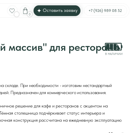
Оставить заявку
Оставить заявку
Меню
+7 (926) 989 08 52
+7 (926) 989 08 52
ив" для ресторана
В НАЛИЧИИ
необходимости - изготовим нестандартный
ачен для коммерческого использования.
для кафе и ресторанов с акцентом на
ица подчёркивает статус интерьера и
кция рассчитана на ежедневную эксплуатацию
до 10 дней
*
квадратный