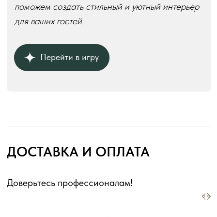
КОНТАКТЫ
Телефон:
+7 (926) 989-08-52
Адрес:
г. Москва, ул. Выборгская, д.16к2
Режим работы:
ежедневно с 10:00 до 18:00
без перерывов и выходных
Оферта для юридических лиц
Оферта для физических лиц
Политика конфиденциальности
Информация о файлах cookies
Декларации о соответствии ГОСТ 16371-2014
Перечень партнеров, которым могут быть
переданы ПД