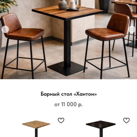
Форма — короткая, польза — максимальная.
Получите консультацию с учётом ваших задач.
Барный стол «Хантон»
+7
от 11 000 р.
Я даю
согласие
на обработку своих
персональных данных
Я даю
согласие
на рекламную рассылку