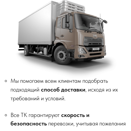
ИП Матвеев Виталий Юрьевич
ИНН 110804770591, ОГРНИП 324774600194385
© 2018–2026 Мебельная фабрика «Tulsy». Все права
защищены. Тексты, изображения, макеты и иные
материалы на сайте являются объектами авторского
права и охраняются в соответствии со ст. 1259 и 1301 ГК
РФ. Использование без письменного согласия запрещено
и влечёт юридическую ответственность.
Информация на сайте носит информационный характер и
не является публичной офертой, за исключением случаев,
прямо указанных в условиях публичной оферты.