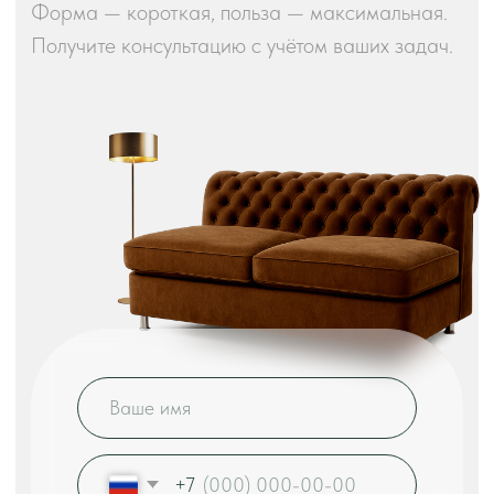
Наш шоу-рум: Москва, ул. Выборгская, 16к2
«Tulsy» — ведущий производитель ресторанной
мебели с 8-летним опытом работы на рынке.
Наша компания специализируется на создании
комфортных и долговечных решений для
предприятий общественного питания любого
формата.