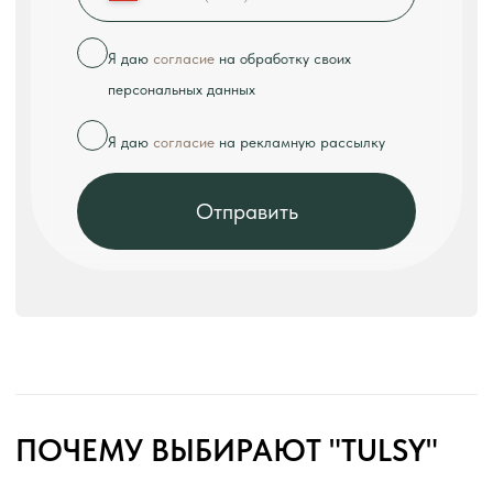
В нашем ассортименте:
• Диваны и кресла для кафе и ресторанов;
• Столы различных размеров и конфигураций;
• Стулья из дерева, металла и пластика;
• Комплексные решения для баров и столовых.
Мы используем современные технологии
производства и качественные материалы,
соответствующие всем санитарным нормам.
Наша мебель отличается повышенной
износостойкостью и простотой в уходе, что
особенно важно для ресторанного бизнеса.
Каждый предмет мебели проходит
многоступенчатый контроль качества и
тестируется в реальных условиях. Мы предлагаем
как стандартные решения, так и изготовление
мебели по индивидуальным проектам с учетом
специфики помещения и концепции заведения.