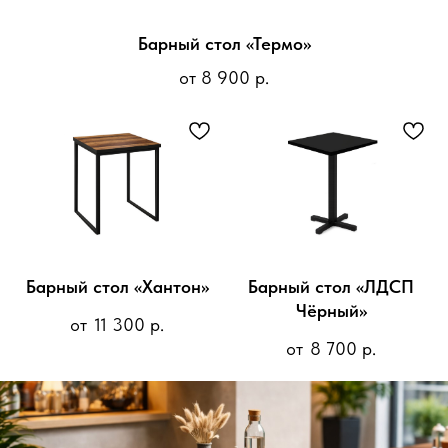
Барный стол «Термо»
от 8 900 р.
1
2
3
Барный стол «Хантон»
Барный стол «ЛДСП
Чёрный»
11 300
р.
8 700
р.
Подскажем лучшее решение