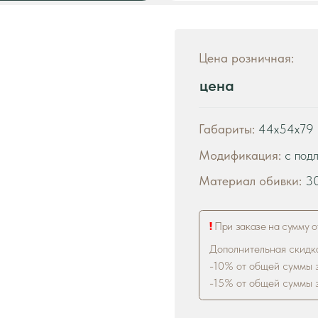
цена
Габариты:
44x54x79 см
Модификация:
с подлокотниками
Материал обивки:
300+ варианто
!
При заказе на сумму от 200 000 р. дей
Дополнительная скидка на диваны:
-10% от общей суммы заказа 500 000 
-15% от общей суммы заказа 1 000 000
В ко