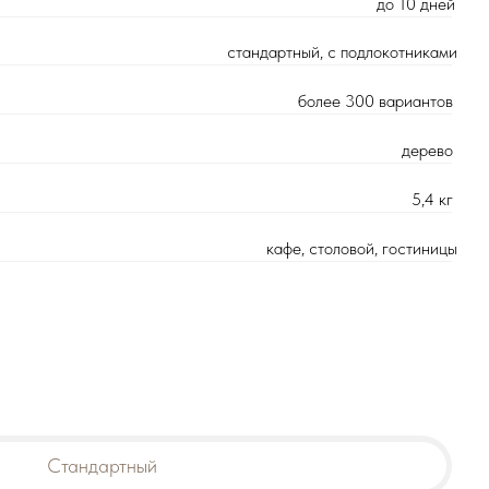
более 300 вариантов
дерево
5,4 кг
кафе, столовой, гостиницы
д.16к2
ез перерывов и выходных
16371-2014
6) 989 08 52
тный
Цена оптовая: