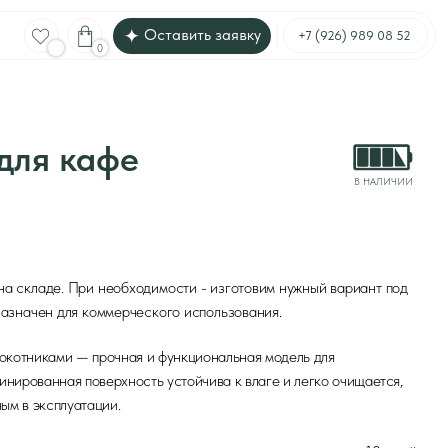
Оставить заявку
Меню
+7 (926) 989 08 52
фе
В НАЛИЧИИ
еобходимости - изготовим нужный вариант под
ммерческого использования.
очная и функциональная модель для
хность устойчива к влаге и легко очищается,
и.
до 10 дней
стандартный, с подлокотниками