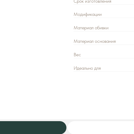
Материал обивки
Материал основания
Вес
Идеально для
Адрес:
г. Москва, ул. Выборгская, 
Режим работы:
с 10:00 до 18:00 б
Декларации о соответствии ГОСТ 
Оставить заявку
+7 (92
Стандар
Цена розничная: