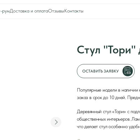
тавка и оплата
Отзывы
Контакты
0
Оборудование для ресторана
Каталог
Акции
Шоу-рум
Стул "Тори" для ка
Доставка и оплата
Интерьеры клиентов
Отзывы
Контакты
ОСТАВИТЬ ЗАЯВКУ
Популярные модели в наличии на складе. При н
заказ в срок до 10 дней. Предназначен для ко
Деревянный стул «Тори» с подлокотниками — пр
общественных интерьеров. Ламинированная повер
что делает стул особенно удобным в эксплуатаци
Срок изготовления
Модификации