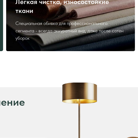
Лёгкая чистка, износостойкие
ткани
ие
Специальная обивка для профессионального
сегмента - всегда аккуратный вид, даже после сотен
уборок
нных