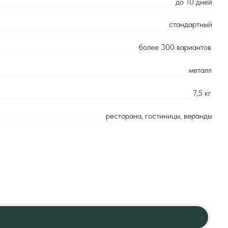
более 300 вариантов
металл
7,5 кг
ресторана, гостиницы, веранды
д.16к2
ез перерывов и выходных
16371-2014
6) 989 08 52
Цена оптовая: