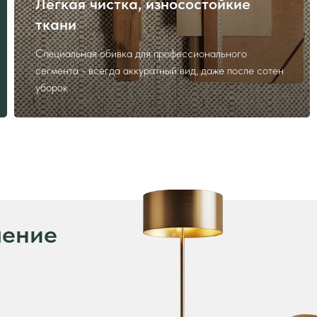
Лёгкая чистка, износостойкие
ткани
ие
Специальная обивка для профессионального
сегмента - всегда аккуратный вид, даже после сотен
уборок
нных