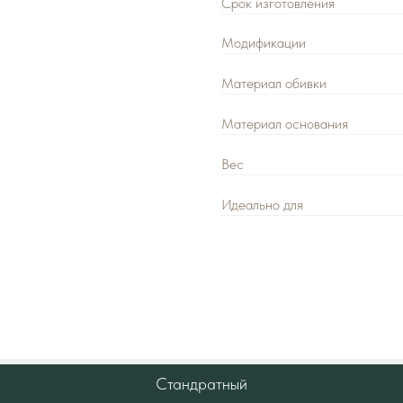
Материал обивки
Материал основания
Вес
Идеально для
Адрес:
г. Москва, ул. Выборгская, 
Режим работы:
с 10:00 до 18:00 б
Декларации о соответствии ГОСТ 
Оставить заявку
+7 (92
Стандратный
Цена розничная: