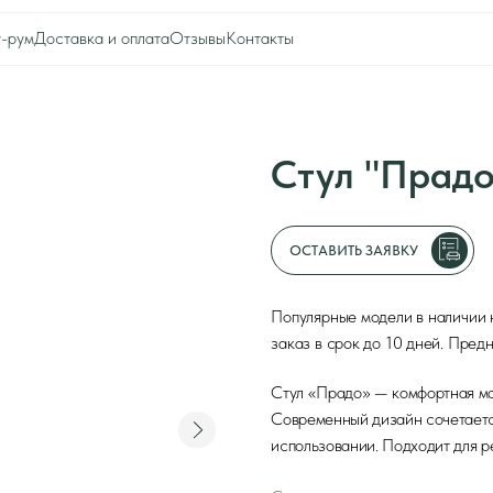
тавка и оплата
Отзывы
Контакты
0
Оборудование для ресторана
Каталог
Акции
Шоу-рум
Стул "Прадо" для 
Доставка и оплата
Интерьеры клиентов
Отзывы
Контакты
ОСТАВИТЬ ЗАЯВКУ
Популярные модели в наличии на складе. При н
заказ в срок до 10 дней. Предназначен для ко
Стул «Прадо» — комфортная модель с мягким си
Современный дизайн сочетается с эргономикой,
использовании. Подходит для ресторанов, гости
Срок изготовления
Модификации