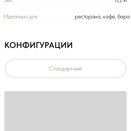
Цена розничная:
Цена оптовая:
цена
цена
Габариты:
50х50х95 см
Модификация:
стандартный
Материал обивки:
300+ вариантов
!
При заказе на сумму от 200 000 р. действует
оптовая цена на все товары -5%.
Дополнительная скидка на диваны:
-10% от общей суммы заказа 500 000 р.
-15% от общей суммы заказа 1 000 000 р.
В корзину