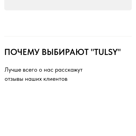
без перерывов и выходных
Оферта для юридических лиц
Оферта для физических лиц
Политика конфиденциальности
Информация о файлах cookies
Декларации о соответствии ГОСТ 16371-2014
Перечень партнеров, которым могут быть
переданы ПД
ИП Матвеев Виталий Юрьевич
ИНН 110804770591, ОГРНИП 324774600194385