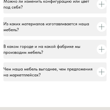
Можно ли изменить конфигурацию или цвет
под себя?
Информация на сайте носит информационный характер и
не является публичной офертой, за исключением случаев,
прямо указанных в условиях публичной оферты.
Из каких материалов изготавливается наша
мебель?
В каком городе и на какой фабрике мы
производим мебель?
Чем наша мебель выгоднее, чем предложения
на маркетплейсах?