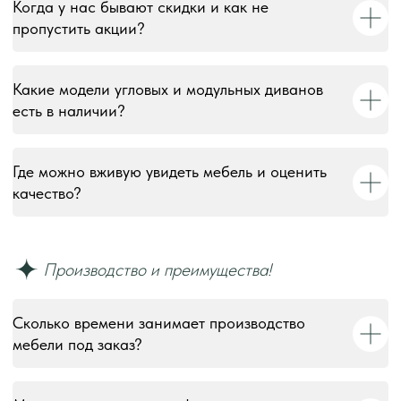
Когда у нас бывают скидки и как не
пропустить акции?
Какие модели угловых и модульных диванов
есть в наличии?
Где можно вживую увидеть мебель и оценить
качество?
© 2018–2026 Мебельная фабрика «Tulsy». Все права
защищены. Тексты, изображения, макеты и иные
Сколько времени занимает производство
материалы на сайте являются объектами авторского
мебели под заказ?
права и охраняются в соответствии со ст. 1259 и 1301 ГК
РФ. Использование без письменного согласия запрещено
и влечёт юридическую ответственность.