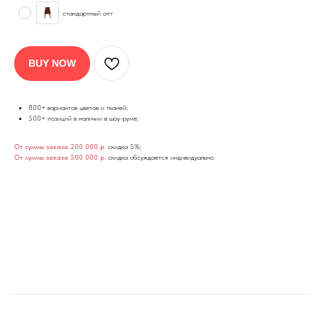
стандартный опт
BUY NOW
800+ вариантов цветов и тканей;
500+ позиций в наличии в шоу-руме;
От суммы заказа 200 000 р
.
скидка 5%;
От суммы заказа 500 000 р.
скидка обсуждается индивидуально.