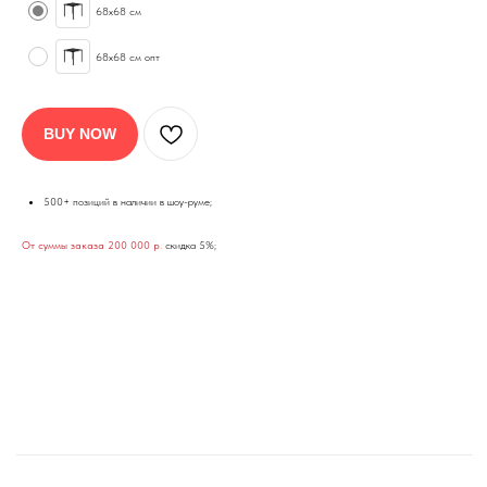
68х68 см
68х68 см опт
BUY NOW
500+ позиций в наличии в шоу-руме;
От суммы заказа 200 000 р
.
скидка 5%;