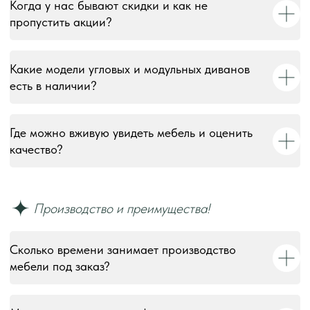
Когда у нас бывают скидки и как не
пропустить акции?
Какие модели угловых и модульных диванов
есть в наличии?
Где можно вживую увидеть мебель и оценить
качество?
© 2018–2026 Мебельная фабрика «Tulsy». Все права
Сколько времени занимает производство
защищены. Тексты, изображения, макеты и иные
материалы на сайте являются объектами авторского
мебели под заказ?
права и охраняются в соответствии со ст. 1259 и 1301 ГК
РФ. Использование без письменного согласия запрещено
и влечёт юридическую ответственность.