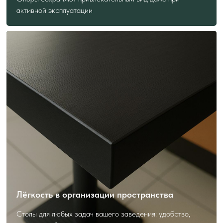
активной эксплуатации
Подскажем лучшее решение
Форма — короткая, польза — максимальная.
Получите консультацию с учётом ваших задач.
Лёгкость в организации пространства
Столы для любых задач вашего заведения: удобство,
Я даю
согласие
на обработку своих