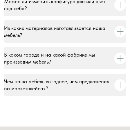
Можно ли изменить конфигурацию или цвет
под себя?
Информация на сайте носит информационный характер и
не является публичной офертой, за исключением случаев,
прямо указанных в условиях публичной оферты.
Из каких материалов изготавливается наша
мебель?
В каком городе и на какой фабрике мы
производим мебель?
Чем наша мебель выгоднее, чем предложения
на маркетплейсах?