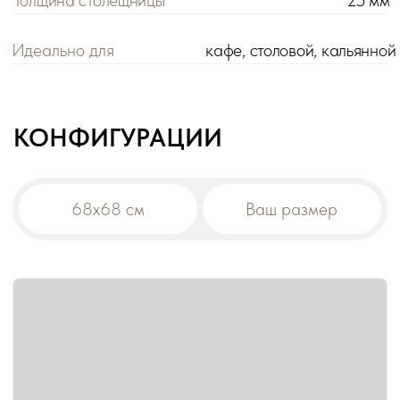
Цена розничная:
Цена оптовая:
цена
цена
Габариты:
68х68х75 см
Вес:
8,6 кг
Материал столешницы:
ЛДСП
!
При заказе на сумму от 200 000 р. действует
оптовая цена на все товары -5%.
Дополнительная скидка на диваны:
-10% от общей суммы заказа 500 000 р.
-15% от общей суммы заказа 1 000 000 р.
В корзину