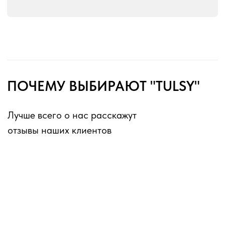
без перерывов и выходных
Оферта для юридических лиц
Оферта для физических лиц
Политика конфиденциальности
Информация о файлах cookies
Декларации о соответствии ГОСТ 16371-2014
Перечень партнеров, которым могут быть
переданы ПД
ИП Матвеев Виталий Юрьевич
ИНН 110804770591, ОГРНИП 324774600194385