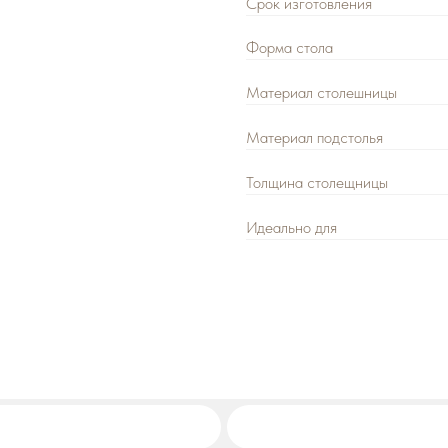
Материал столешницы
Материал подстолья
Толщина столещницы
Идеально для
Адрес:
г. Москва, ул. Выборгская, 
Режим работы:
с 10:00 до 18:00 б
Декларации о соответствии ГОСТ 
Оставить заявку
+7 (92
Ваш ра
Цена розничная: