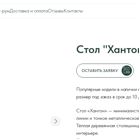
тавка и оплата
Отзывы
Контакты
0
Оборудование для ресторана
Каталог
Акции
Шоу-рум
Стол "Хантон" для
Доставка и оплата
Интерьеры клиентов
Отзывы
Контакты
ОСТАВИТЬ ЗАЯВКУ
Популярные модели в наличии на складе. При 
размер под заказ в срок до 10 дней. Предназн
Стол «Хантон» — минималистичное решение д
линии и тонкое металлическое основание прид
Тёплая деревянная столешница добавляет ест
интерьере.
Срок изготовления
Форма стола