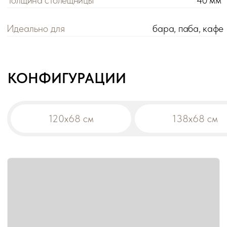
Цена розничная:
Цена оптовая:
цена
цена
Габариты:
120х68х115 см
Вес:
25,4 кг
Материал столешницы:
ЛДСП
!
При заказе на сумму от 200 000 р. действует
оптовая цена на все товары -5%.
Дополнительная скидка на диваны:
-10% от общей суммы заказа 500 000 р.
-15% от общей суммы заказа 1 000 000 р.
В корзину