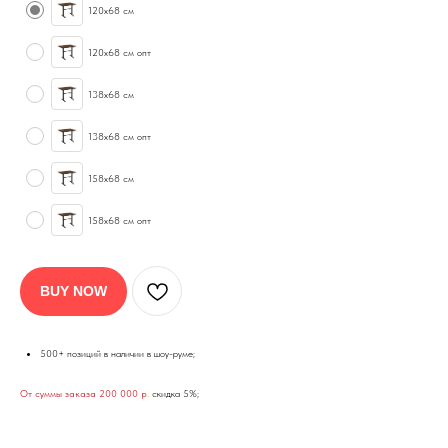
120х68 см
120х68 см опт
138х68 см
138х68 см опт
158х68 см
158х68 см опт
BUY NOW
500+ позиций в наличии в шоу-руме;
От суммы заказа 200 000 р
.
скидка 5%;