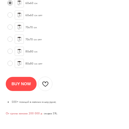
60х60 см
60х60 см опт
70х70 см
70х70 см опт
80х80 см
80х80 см опт
BUY NOW
500+ позиций в наличии в шоу-руме;
От суммы заказа 200 000 р
.
скидка 5%;