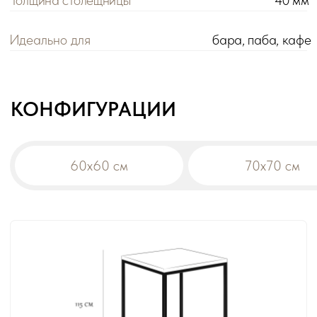
Цена розничная:
Цена оптовая:
цена
цена
Габариты:
60х60х115 см
Вес:
13,4 кг
Материал столешницы:
массив
!
При заказе на сумму от 200 000 р. действует
оптовая цена на все товары -5%.
Дополнительная скидка на диваны:
-10% от общей суммы заказа 500 000 р.
-15% от общей суммы заказа 1 000 000 р.
В корзину