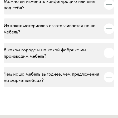
Можно ли изменить конфигурацию или цвет
© 2018–2026 Мебельная фабрика «Tulsy». Все права
под себя?
защищены. Тексты, изображения, макеты и иные
материалы на сайте являются объектами авторского
права и охраняются в соответствии со ст. 1259 и 1301 ГК
РФ. Использование без письменного согласия запрещено
Из каких материалов изготавливается наша
и влечёт юридическую ответственность.
мебель?
Информация на сайте носит информационный характер и
не является публичной офертой, за исключением случаев,
В каком городе и на какой фабрике мы
прямо указанных в условиях публичной оферты.
производим мебель?
Чем наша мебель выгоднее, чем предложения
на маркетплейсах?