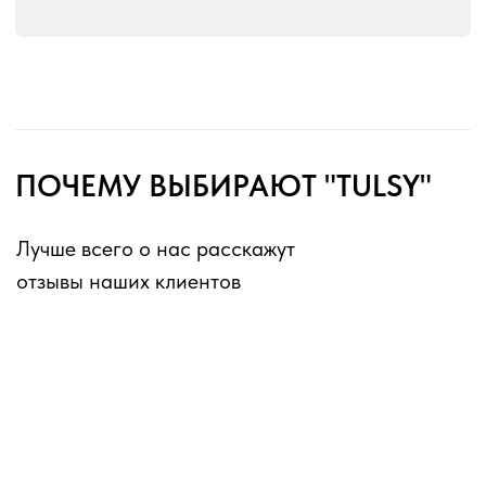
без перерывов и выходных
Оферта для юридических лиц
Оферта для физических лиц
Политика конфиденциальности
Информация о файлах cookies
Декларации о соответствии ГОСТ 16371-2014
Перечень партнеров, которым могут быть
переданы ПД
ИП Матвеев Виталий Юрьевич
ИНН 110804770591, ОГРНИП 324774600194385