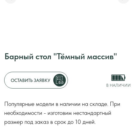
Барный стол "Тёмный массив"
Адрес:
г. Москва, у
Режим работы:
с 1
ОСТАВИТЬ ЗАЯВКУ
без перерывов и вы
В НАЛИЧИИ
Декларации о соот
Популярные модели в наличии на складе. При
2014
необходимости - изготовим нестандартный
Оставить заяв
размер под заказ в срок до 10 дней.
Барный стол «Тёмный массив» сочетает
выразительный тёмный декор под натуральное
дерево и строгую геометрию основания. Контраст
столешницы и металла формирует визуально
устойчивый, собранный образ. Предназначен для
коммерческого использования.
Срок
до 10 дней
изготовления
*
Форма стола
квадратный
Материал столешницы
массив