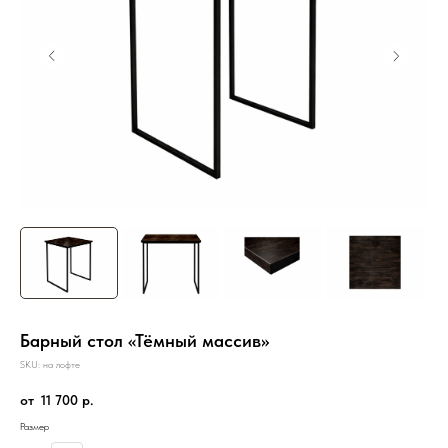
Барный стол «Тёмный массив»
SKU:
на лофте
11 700
р.
Размер