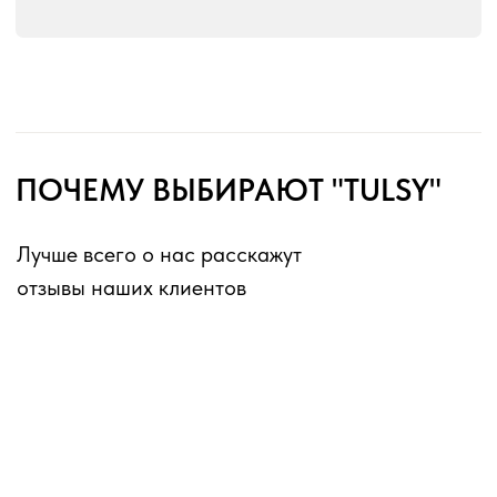
без перерывов и выходных
Оферта для юридических лиц
Оферта для физических лиц
Политика конфиденциальности
Информация о файлах cookies
Декларации о соответствии ГОСТ 16371-2014
Перечень партнеров, которым могут быть
переданы ПД
ИП Матвеев Виталий Юрьевич
ИНН 110804770591, ОГРНИП 324774600194385