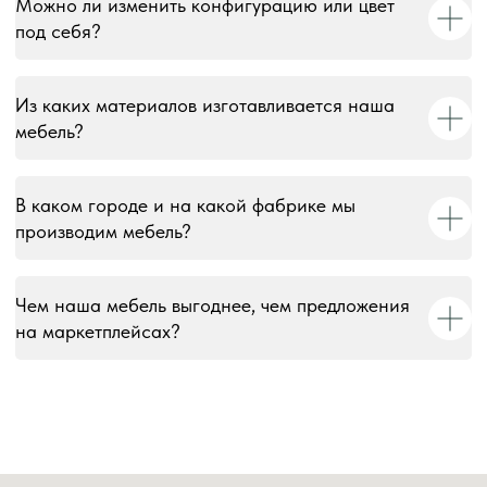
Можно ли изменить конфигурацию или цвет
© 2018–2026 Мебельная фабрика «Tulsy». Все права
под себя?
защищены. Тексты, изображения, макеты и иные
материалы на сайте являются объектами авторского
права и охраняются в соответствии со ст. 1259 и 1301 ГК
РФ. Использование без письменного согласия запрещено
Из каких материалов изготавливается наша
и влечёт юридическую ответственность.
мебель?
Информация на сайте носит информационный характер и
не является публичной офертой, за исключением случаев,
В каком городе и на какой фабрике мы
прямо указанных в условиях публичной оферты.
производим мебель?
Чем наша мебель выгоднее, чем предложения
на маркетплейсах?