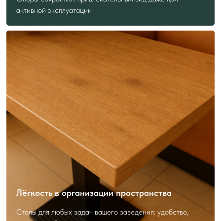
активной эксплуатации
Подскажем лучшее решение
Форма — короткая, польза — максимальная.
Получите консультацию с учётом ваших задач.
Лёгкость в организации пространства
Столы для любых задач вашего заведения: удобство,
Я даю
согласие
на обработку своих