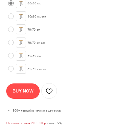
60х60 см
60х60 см опт
70х70 см
70х70 см опт
80х80 см
80х80 см опт
BUY NOW
500+ позиций в наличии в шоу-руме;
От суммы заказа 200 000 р
.
скидка 5%;