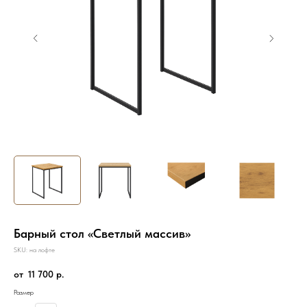
Барный стол «Светлый массив»
SKU:
на лофте
11 700
р.
Размер