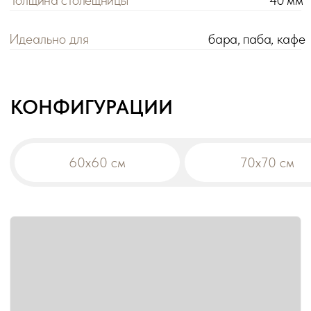
Цена розничная:
Цена оптовая:
цена
цена
Габариты:
60х60х115 см
Вес:
13,4 кг
Материал столешницы:
Массив
!
При заказе на сумму от 200 000 р. действует
оптовая цена на все товары -5%.
Дополнительная скидка на диваны:
-10% от общей суммы заказа 500 000 р.
-15% от общей суммы заказа 1 000 000 р.
В корзину