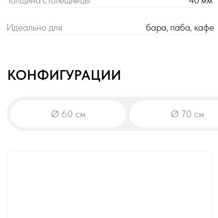
Цена розничная:
Цена оптовая:
цена
цена
Габариты:
Ø
60х115 см
Вес:
11,6 кг
Материал столешницы:
Массив
!
При заказе на сумму от 200 000 р. действует
оптовая цена на все товары -5%.
Дополнительная скидка на диваны:
-10% от общей суммы заказа 500 000 р.
-15% от общей суммы заказа 1 000 000 р.
В корзину