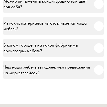
Можно ли изменить конфигурацию или цвет
© 2018–2026 Мебельная фабрика «Tulsy». Все права
под себя?
защищены. Тексты, изображения, макеты и иные
материалы на сайте являются объектами авторского
права и охраняются в соответствии со ст. 1259 и 1301 ГК
РФ. Использование без письменного согласия запрещено
Из каких материалов изготавливается наша
и влечёт юридическую ответственность.
мебель?
Информация на сайте носит информационный характер и
не является публичной офертой, за исключением случаев,
В каком городе и на какой фабрике мы
прямо указанных в условиях публичной оферты.
производим мебель?
Чем наша мебель выгоднее, чем предложения
на маркетплейсах?