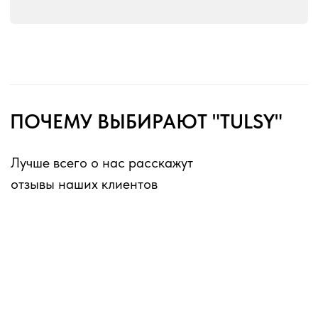
без перерывов и выходных
Оферта для юридических лиц
Оферта для физических лиц
Политика конфиденциальности
Информация о файлах cookies
Декларации о соответствии ГОСТ 16371-2014
Перечень партнеров, которым могут быть
переданы ПД
ИП Матвеев Виталий Юрьевич
ИНН 110804770591, ОГРНИП 324774600194385