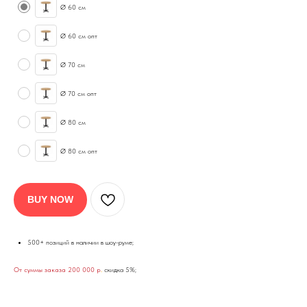
Ø 60 см
Ø 60 см опт
Ø 70 см
Ø 70 см опт
Ø 80 см
Ø 80 см опт
BUY NOW
500+ позиций в наличии в шоу-руме;
От суммы заказа 200 000 р
.
скидка 5%;