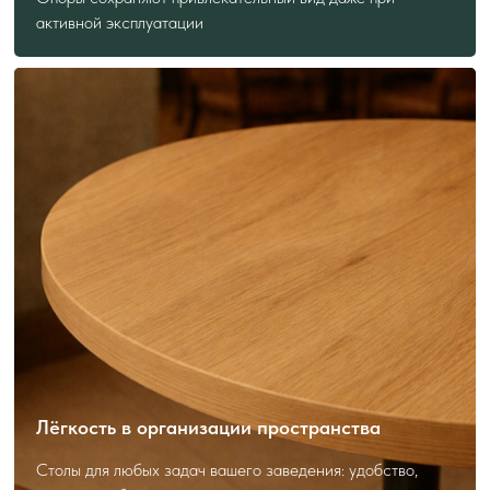
активной эксплуатации
Подскажем лучшее решение
Форма — короткая, польза — максимальная.
Получите консультацию с учётом ваших задач.
Лёгкость в организации пространства
Столы для любых задач вашего заведения: удобство,
Я даю
согласие
на обработку своих