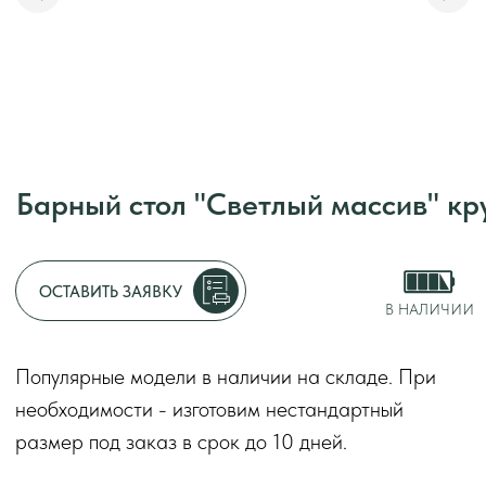
Барный стол "Светлый массив" круглый
Адрес:
г. Москва, у
Режим работы:
с 1
ОСТАВИТЬ ЗАЯВКУ
без перерывов и вы
В НАЛИЧИИ
Декларации о соот
Популярные модели в наличии на складе. При
2014
необходимости - изготовим нестандартный
Оставить заяв
размер под заказ в срок до 10 дней.
Круглый барный стол «Светлый массив» формирует
аккуратную посадку гостей. Столешница из
массива устойчива к ежедневной эксплуатации.
Модель ориентирована на работу в кафе, барах и
ресторанах. Предназначен для коммерческого
использования.
Срок
до 10 дней
изготовления
*
Форма стола
круглый
Материал столешницы
массив