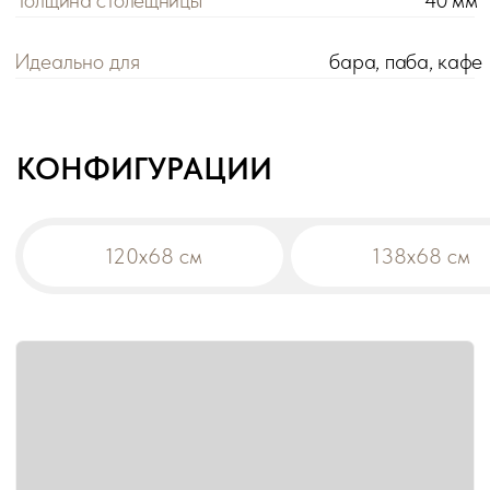
Цена розничная:
Цена оптовая:
цена
цена
Габариты:
120х68х115 см
Вес:
24,9 кг
Материал столешницы:
ЛДСП
!
При заказе на сумму от 200 000 р. действует
оптовая цена на все товары -5%.
Дополнительная скидка на диваны:
-10% от общей суммы заказа 500 000 р.
-15% от общей суммы заказа 1 000 000 р.
В корзину