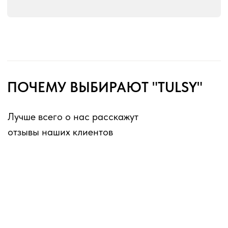
без перерывов и выходных
Оферта для юридических лиц
Оферта для физических лиц
Политика конфиденциальности
Информация о файлах cookies
Декларации о соответствии ГОСТ 16371-2014
Перечень партнеров, которым могут быть
переданы ПД
ИП Матвеев Виталий Юрьевич
ИНН 110804770591, ОГРНИП 324774600194385