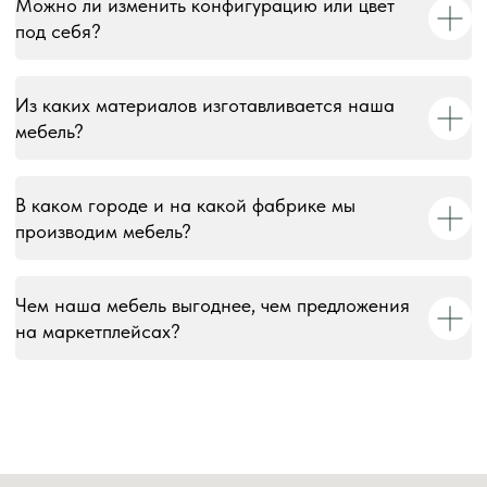
Можно ли изменить конфигурацию или цвет
© 2018–2026 Мебельная фабрика «Tulsy». Все права
под себя?
защищены. Тексты, изображения, макеты и иные
материалы на сайте являются объектами авторского
права и охраняются в соответствии со ст. 1259 и 1301 ГК
РФ. Использование без письменного согласия запрещено
Из каких материалов изготавливается наша
и влечёт юридическую ответственность.
мебель?
Информация на сайте носит информационный характер и
не является публичной офертой, за исключением случаев,
В каком городе и на какой фабрике мы
прямо указанных в условиях публичной оферты.
производим мебель?
Чем наша мебель выгоднее, чем предложения
на маркетплейсах?