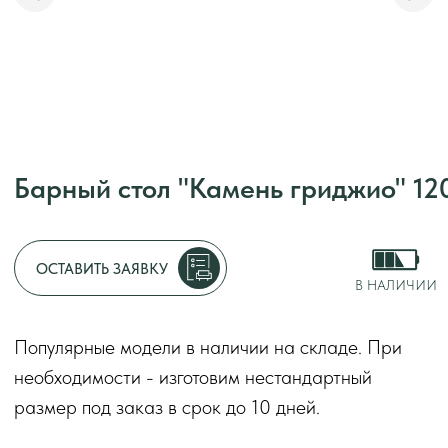
Барный стол "Камень гриджио" 120
Адрес:
г. Москва, у
Режим работы:
с 1
ОСТАВИТЬ ЗАЯВКУ
без перерывов и вы
В НАЛИЧИИ
Декларации о соот
Популярные модели в наличии на складе. При
2014
необходимости - изготовим нестандартный
Оставить заяв
размер под заказ в срок до 10 дней.
«Камень гриджио» — барный стол с лаконичным
дизайном и эффектной столешницей под камень.
Модель отлично вписывается в современные
интерьеры и хорошо сочетается с разными
форматами посадки. Предназначен для
коммерческого использования.
Срок
до 10 дней
изготовления
*
Форма стола
прямоугольный
Материал столешницы
ЛДСП