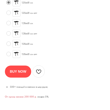
120х68 см
120х68 см опт
138х68 см
138х68 см опт
158х68 см
158х68 см опт
BUY NOW
500+ позиций в наличии в шоу-руме;
От суммы заказа 200 000 р
.
скидка 5%;