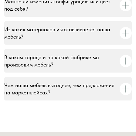
Можно ли изменить конфигурацию или цвет
© 2018–2026 Мебельная фабрика «Tulsy». Все права
под себя?
защищены. Тексты, изображения, макеты и иные
материалы на сайте являются объектами авторского
права и охраняются в соответствии со ст. 1259 и 1301 ГК
РФ. Использование без письменного согласия запрещено
Из каких материалов изготавливается наша
и влечёт юридическую ответственность.
мебель?
Информация на сайте носит информационный характер и
не является публичной офертой, за исключением случаев,
В каком городе и на какой фабрике мы
прямо указанных в условиях публичной оферты.
производим мебель?
Чем наша мебель выгоднее, чем предложения
на маркетплейсах?