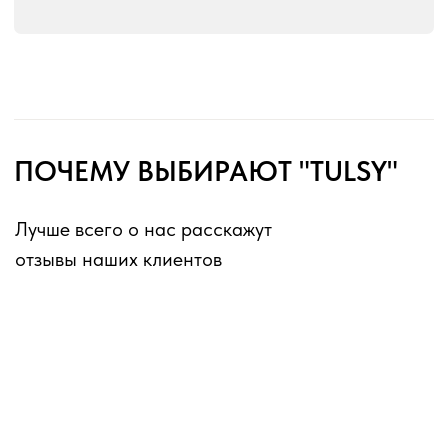
без перерывов и выходных
Оферта для юридических лиц
Оферта для физических лиц
Политика конфиденциальности
Информация о файлах cookies
Декларации о соответствии ГОСТ 16371-2014
Перечень партнеров, которым могут быть
переданы ПД
ИП Матвеев Виталий Юрьевич
ИНН 110804770591, ОГРНИП 324774600194385