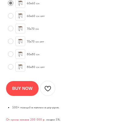
60х60 см
60х60 см опт
70х70 см
70х70 см опт
80х80 см
80х80 см опт
BUY NOW
500+ позиций в наличии в шоу-руме;
От суммы заказа 200 000 р
.
скидка 5%;