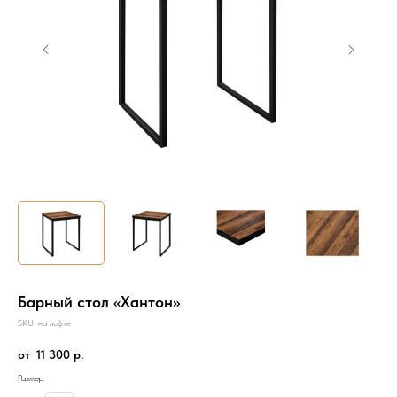
Барный стол «Хантон»
SKU:
на лофте
11 300
р.
Размер