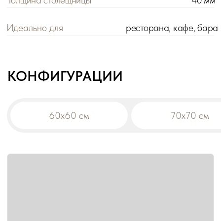
Цена розничная:
Цена оптовая:
цена
цена
Габариты:
60х60х115 см
Вес:
11,8 кг
Материал столешницы:
ЛДСП
!
При заказе на сумму от 200 000 р. действует
оптовая цена на все товары -5%.
Дополнительная скидка на диваны:
-10% от общей суммы заказа 500 000 р.
-15% от общей суммы заказа 1 000 000 р.
В корзину