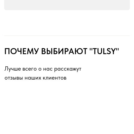
без перерывов и выходных
Оферта для юридических лиц
Оферта для физических лиц
Политика конфиденциальности
Информация о файлах cookies
Декларации о соответствии ГОСТ 16371-2014
Перечень партнеров, которым могут быть
переданы ПД
ИП Матвеев Виталий Юрьевич
ИНН 110804770591, ОГРНИП 324774600194385