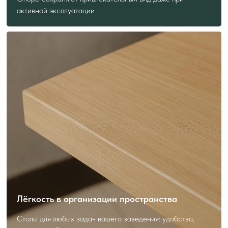
активной эксплуатации
Подскажем лучшее решение
Форма — короткая, польза — максимальная.
Получите консультацию с учётом ваших задач.
Лёгкость в организации пространства
Столы для любых задач вашего заведения: удобство,
Я даю
согласие
на обработку своих