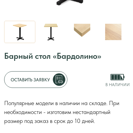
Барный стол «Бардолино»
Адрес:
г. Москва, у
Режим работы:
с 1
ОСТАВИТЬ ЗАЯВКУ
без перерывов и вы
В НАЛИЧИИ
Декларации о соот
Популярные модели в наличии на складе. При
2014
необходимости - изготовим нестандартный
Оставить заяв
размер под заказ в срок до 10 дней.
Квадратный барный стол «Бардолино» добавит
стильной геометрии в интерьер. Светлая
столешница создаёт ощущение простора и лёгкости.
Чёрное металлическое крестовое основание
придаёт образу надёжность и индустриальный
акцент. Предназначен для коммерческого
использования.
Срок
до 10 дней
изготовления
*
Форма стола
квадратный
Материал столешницы
ЛДСП