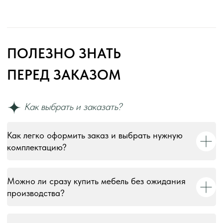
© 2018–2026 Мебельная фабрика «Tulsy». Все права
защищены. Тексты, изображения, макеты и иные
материалы на сайте являются объектами авторского
права и охраняются в соответствии со ст. 1259 и 1301 ГК
РФ. Использование без письменного согласия запрещено
и влечёт юридическую ответственность.
Информация на сайте носит информационный характер и
не является публичной офертой, за исключением случаев,
прямо указанных в условиях публичной оферты.
Как легко оформить заказ и выбрать нужную
комплектацию?
Можно ли сразу купить мебель без ожидания
производства?