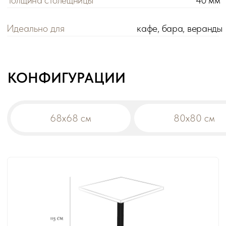
Цена розничная:
Цена оптовая:
от 8 900 р.
от 8 455 р.
Габариты:
68х68х115 см
Вес:
11,8 кг
Материал столешницы:
ЛДСП
!
При заказе на сумму от 200 000 р. действует
оптовая цена на все товары -5%.
Дополнительная скидка на диваны:
-10% от общей суммы заказа 500 000 р.
-15% от общей суммы заказа 1 000 000 р.
В корзину