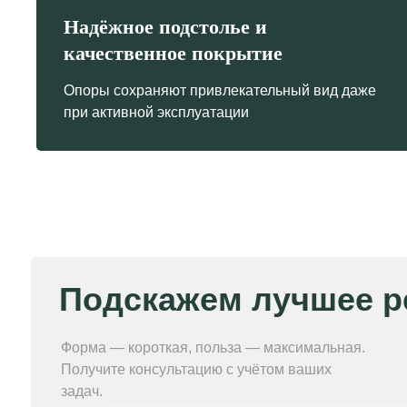
Надёжное подстолье и
Подскажем лучшее реш
качественное покрытие
Опоры сохраняют привлекательный вид даже
Форма — короткая, польза — максимальная.
при активной эксплуатации
Получите консультацию с учётом ваших
задач.
Я даю
согласие
на обработку своих персональных дан
Я даю
согласие
на рекламную рассылку
Отправить