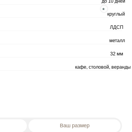
ЛДСП
металл
32 мм
кафе, столовой, веранды
я, д.16к2
0 без перерывов и выходных
СТ 16371-2014
6) 989 08 52
Ваш размер
Цена оптовая: