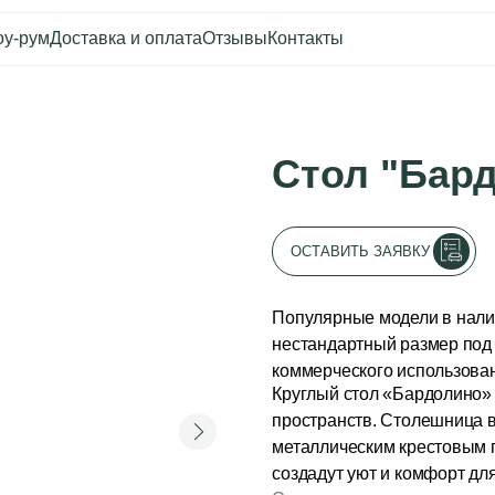
оставка и оплата
Отзывы
Контакты
0
Оборудование для ресторана
Каталог
Акции
Шоу-рум
Стол "Бардолино
Доставка и оплата
Интерьеры клиентов
Отзывы
Контакты
ОСТАВИТЬ ЗАЯВКУ
Популярные модели в наличии на складе.
нестандартный размер под заказ в срок д
коммерческого использования.
Круглый стол «Бардолино» идеально под
пространств. Столешница выполнена из св
металлическим крестовым подстольем. К
создадут уют и комфорт для ваших гостей.
Срок изготовления
Форма стола