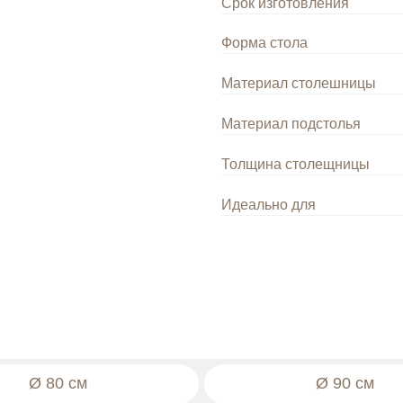
Материал столешницы
Материал подстолья
Толщина столещницы
Идеально для
Адрес:
г. Москва, ул. Выборгска
Режим работы:
с 10:00 до 18:0
Декларации о соответствии ГО
Оставить заявку
+7 (92
80 см
Ø 90 см
Цена розничная: