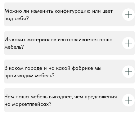
права и охраняются в соответствии со ст. 1259 и 1301 ГК
Можно ли изменить конфигурацию или цвет
РФ. Использование без письменного согласия запрещено
и влечёт юридическую ответственность.
под себя?
Информация на сайте носит информационный характер и
не является публичной офертой, за исключением случаев,
Из каких материалов изготавливается наша
прямо указанных в условиях публичной оферты.
мебель?
В каком городе и на какой фабрике мы
производим мебель?
Чем наша мебель выгоднее, чем предложения
на маркетплейсах?