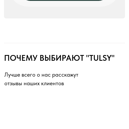
Адрес:
г. Москва, ул. Выборгская, д.16к2
Режим работы:
ежедневно с 10:00 до 18:00
без перерывов и выходных
Оферта для юридических лиц
Оферта для физических лиц
Политика конфиденциальности
Информация о файлах cookies
Декларации о соответствии ГОСТ 16371-2014
Перечень партнеров, которым могут быть
переданы ПД
ИП Матвеев Виталий Юрьевич