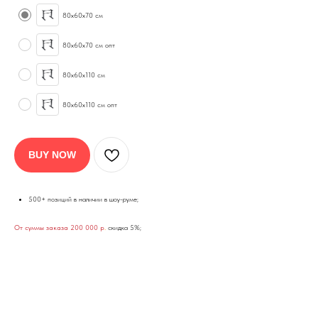
80х60х70 см
80х60х70 см опт
80х60х110 см
80х60х110 см опт
BUY NOW
500+ позиций в наличии в шоу-руме;
От суммы заказа 200 000 р
.
скидка 5%;