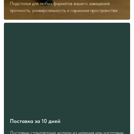
Я даю
согласие
на обработку своих
Подстолья для любых форматов вашего заведения:
персональных данных
прочность, универсальность и гармония пространства
Я даю
согласие
на рекламную рассылку
Отправить
ПОЧЕМУ ВЫБИРАЮТ "TULSY"
Лучше всего о нас расскажут
отзывы наших клиентов
Поставка за 10 дней
Доставим стандартные модели из наличия или изготовим