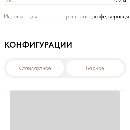
Цена розничная:
Цена оптовая:
цена
цена
Габариты:
80х60х70 см
Модификация:
стандартное
Вес:
8,2 кг
!
При заказе на сумму от 200 000 р. действует
оптовая цена на все товары -5%.
Дополнительная скидка на диваны:
-10% от общей суммы заказа 500 000 р.
-15% от общей суммы заказа 1 000 000 р.
В корзину