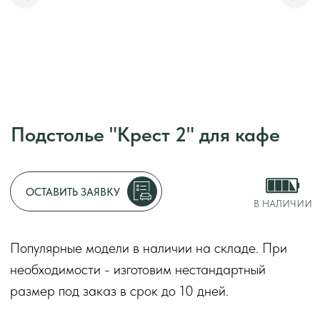
Подстолье "Крест 2" для кафе
Адрес:
г. Москва, у
Режим работы:
с 1
ОСТАВИТЬ ЗАЯВКУ
без перерывов и вы
В НАЛИЧИИ
Декларации о соот
Популярные модели в наличии на складе. При
2014
необходимости - изготовим нестандартный
Оставить заяв
размер под заказ в срок до 10 дней.
Подстолье «Крест 2» отличается строгой
геометрией и надежной конструкцией, идеально
подходящей для столов в кафе и ресторанах.
Прочная стальная рама в чёрном цвете
обеспечивает устойчивость даже при интенсивной
эксплуатации. Предназначено для коммерческого
использования.
Срок
до 10 дней
изготовления
Модификации
стандартное, барное
Габариты
80х60х70 см