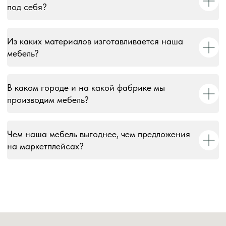
под себя?
© 2018–2026 Мебельная фабрика «Tulsy». Все права
защищены. Тексты, изображения, макеты и иные
Из каких материалов изготавливается наша
материалы на сайте являются объектами авторского
мебель?
права и охраняются в соответствии со ст. 1259 и 1301 ГК
РФ. Использование без письменного согласия запрещено
и влечёт юридическую ответственность.
В каком городе и на какой фабрике мы
Информация на сайте носит информационный характер и
производим мебель?
не является публичной офертой, за исключением случаев,
прямо указанных в условиях публичной оферты.
Чем наша мебель выгоднее, чем предложения
на маркетплейсах?