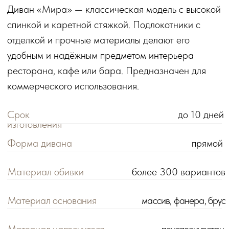
Материал основания
массив, фанера, брус
Материал наполнителя
пенополиуретан
Идеально для
ресторана, кафе, бара
КОНФИГУРАЦИИ
140х75х100 см
150х75х100 см
160х75