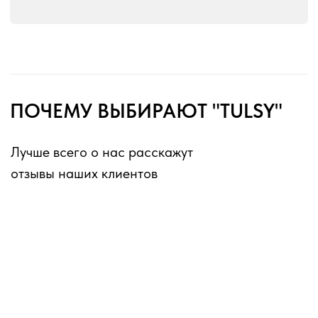
без перерывов и выходных
Оферта для юридических лиц
Оферта для физических лиц
Политика конфиденциальности
Информация о файлах cookies
Декларации о соответствии ГОСТ 16371-2014
Перечень партнеров, которым могут быть
переданы ПД
ИП Матвеев Виталий Юрьевич
ИНН 110804770591, ОГРНИП 324774600194385