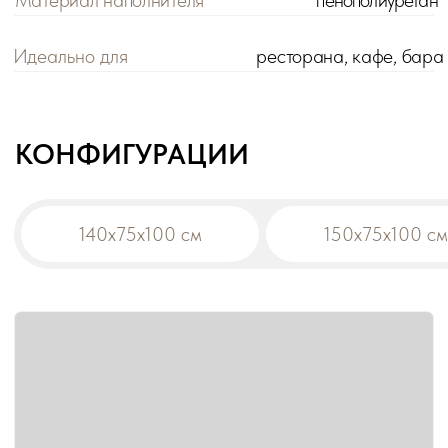
Цена розничная:
Цена оптовая:
цена
цена
Габариты:
140x75x100 см
Модификация:
прямой
Материал обивки:
300+ вариантов
!
При заказе на сумму от 200 000 р. действует
оптовая цена на все товары -5%.
Дополнительная скидка на диваны:
-10% от общей суммы заказа 500 000 р.
-15% от общей суммы заказа 1 000 000 р.
В корзину