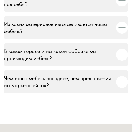
под себя?
© 2018–2026 Мебельная фабрика «Tulsy». Все права
защищены. Тексты, изображения, макеты и иные
Из каких материалов изготавливается наша
материалы на сайте являются объектами авторского
мебель?
права и охраняются в соответствии со ст. 1259 и 1301 ГК
РФ. Использование без письменного согласия запрещено
и влечёт юридическую ответственность.
В каком городе и на какой фабрике мы
Информация на сайте носит информационный характер и
производим мебель?
не является публичной офертой, за исключением случаев,
прямо указанных в условиях публичной оферты.
Чем наша мебель выгоднее, чем предложения
на маркетплейсах?