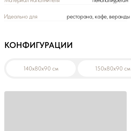
Цена розничная:
Цена оптовая:
цена
цена
Габариты:
140x80x90 см
Модификация:
прямой
Материал обивки:
300+ вариантов
!
При заказе на сумму от 200 000 р. действует
оптовая цена на все товары -5%.
Дополнительная скидка на диваны:
-10% от общей суммы заказа 500 000 р.
-15% от общей суммы заказа 1 000 000 р.
В корзину