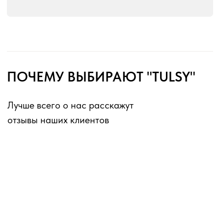
без перерывов и выходных
Оферта для юридических лиц
Оферта для физических лиц
Политика конфиденциальности
Информация о файлах cookies
Декларации о соответствии ГОСТ 16371-2014
Перечень партнеров, которым могут быть
переданы ПД
ИП Матвеев Виталий Юрьевич
ИНН 110804770591, ОГРНИП 324774600194385