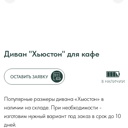
Диван "Хьюстон" для кафе
Адрес:
г. Москва, у
Режим работы:
с 1
ОСТАВИТЬ ЗАЯВКУ
без перерывов и вы
В НАЛИЧИИ
Декларации о соот
Популярные размеры дивана «Хьюстон» в
2014
наличии на складе. При необходимости -
Оставить заяв
изготовим нужный вариант под заказ в срок до 10
дней.
Диван «Хьюстон» — элегантная модель с высокой
спинкой и обивкой, украшенной глубокой стяжкой.
Идеально подойдёт для ресторана, кафе или
веранды. Металлические ножки и износостойкая
ткань обеспечивают надёжность и комфорт.
Предназначен для коммерческого использования.
Срок
до 10 дней
изготовления
Форма дивана
прямой
Материал обивки
более 300 вариантов