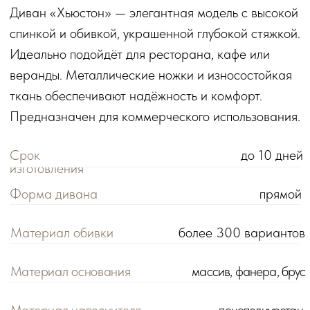
Материал основания
массив, фанера, брус
Материал наполнителя
пенополиуретан
Идеально для
ресторана, кафе, веранды
КОНФИГУРАЦИИ
140х80х90 см
150х80х90 см
160х8