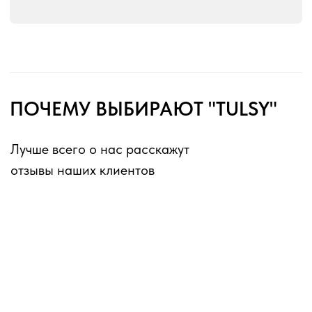
без перерывов и выходных
Оферта для юридических лиц
Оферта для физических лиц
Политика конфиденциальности
Информация о файлах cookies
Декларации о соответствии ГОСТ 16371-2014
Перечень партнеров, которым могут быть
переданы ПД
ИП Матвеев Виталий Юрьевич
ИНН 110804770591, ОГРНИП 324774600194385