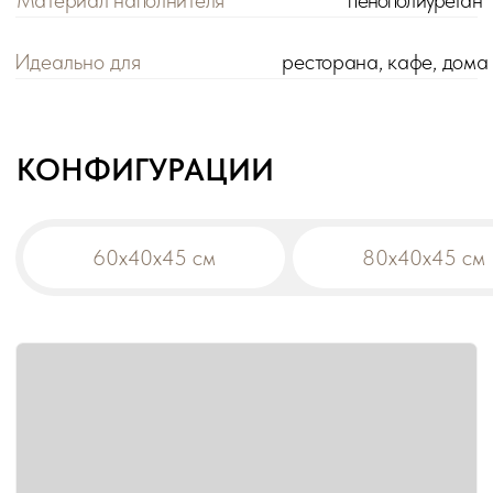
Цена розничная:
Цена оптовая:
цена
цена
Габариты:
60х40х45 см
Модификация:
прямой
Материал обивки:
300+ вариантов
!
При заказе на сумму от 200 000 р. действует
оптовая цена на все товары -5%.
Дополнительная скидка на диваны:
-10% от общей суммы заказа 500 000 р.
-15% от общей суммы заказа 1 000 000 р.
В корзину