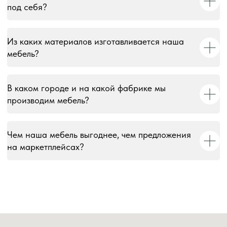
под себя?
© 2018–2026 Мебельная фабрика «Tulsy». Все права
защищены. Тексты, изображения, макеты и иные
Из каких материалов изготавливается наша
материалы на сайте являются объектами авторского
мебель?
права и охраняются в соответствии со ст. 1259 и 1301 ГК
РФ. Использование без письменного согласия запрещено
и влечёт юридическую ответственность.
В каком городе и на какой фабрике мы
Информация на сайте носит информационный характер и
производим мебель?
не является публичной офертой, за исключением случаев,
прямо указанных в условиях публичной оферты.
Чем наша мебель выгоднее, чем предложения
на маркетплейсах?