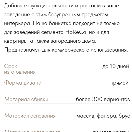
Материал основания
массив, фанера, брус
Материал наполнителя
пенополиуретан
Идеально для
ресторана, кафе, дома
КОНФИГУРАЦИИ
60х40х45 см
80х40х45 см
100х4